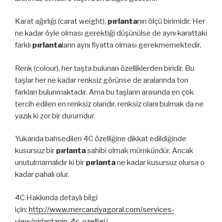
Karat ağırlığı (carat weight),
pırlanta
nın ölçü birimidir. Her
ne kadar öyle olması gerektiği düşünülse de aynı karattaki
farklı
pırlanta
ların aynı fiyatta olması gerekmemektedir.
Renk (colour), her taşta bulunan özelliklerden biridir. Bu
taşlar her ne kadar renksiz görünse de aralarında ton
farkları bulunmaktadır. Ama bu taşların arasında en çok
tercih edilen en renksiz olandır, renksiz olanı bulmak da ne
yazık ki zor bir durumdur.
Yukarıda bahsedilen 4C özelliğine dikkat edildiğinde
kusursuz bir
pırlanta
sahibi olmak mümkündür. Ancak
unutulmamalıdır ki bir
pırlanta
ne kadar kusursuz olursa o
kadar pahalı olur.
4C Hakkında detaylı bilgi
için:
http://www.mercanziyagoral.com/services-
view/pirlantanin-4c-ozelligi/