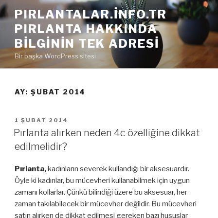
İçeriğe
PIRLANTALAR.INFO.TR
geç
PIRLANTA HAKKINDA
BILGININ TEK ADRESI
Bir başka WordPress sitesi
AY:
ŞUBAT 2014
YAYIM
1 ŞUBAT 2014
TARIHI
Pırlanta alırken neden 4c özelliğine dikkat
edilmelidir?
Pırlanta,
kadınların severek kullandığı bir aksesuardır.
Öyle ki kadınlar, bu mücevheri kullanabilmek için uygun
zamanı kollarlar. Çünkü bilindiği üzere bu aksesuar, her
zaman takılabilecek bir mücevher değildir. Bu mücevheri
satın alırken de dikkat edilmesi gereken bazı hususlar