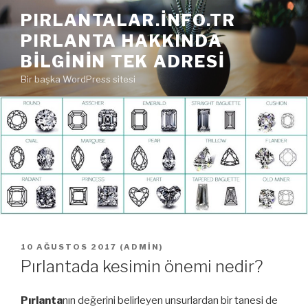
İçeriğe
PIRLANTALAR.INFO.TR
geç
PIRLANTA HAKKINDA
BILGININ TEK ADRESI
Bir başka WordPress sitesi
YAYIM
10 AĞUSTOS 2017
(
ADMIN
)
TARIHI
Pırlantada kesimin önemi nedir?
Pırlanta
nın değerini belirleyen unsurlardan bir tanesi de