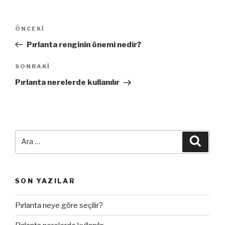
Yazı
Önceki
ÖNCEKI
dolaşımı
Yazı
Pırlanta renginin önemi nedir?
Sonraki
SONRAKI
Yazı
Pırlanta nerelerde kullanılır
Ara:
Ara
SON YAZILAR
Pırlanta neye göre seçilir?