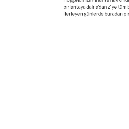
Hoşgeldiniz!! Pırlanta hakkınd
pırlantaya dair a’dan z’ ye tüm 
İlerleyen günlerde buradan pırl