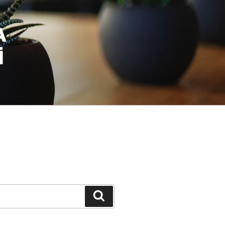
A
I
Ara