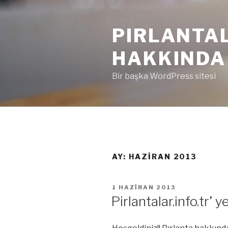
İçeriğe
geç
PIRLANTAL
HAKKINDA 
Bir başka WordPress sitesi
AY:
HAZIRAN 2013
YAYIM
1 HAZIRAN 2013
TARIHI
Pirlantalar.info.tr’ 