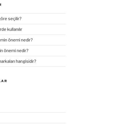
R
öre seçilir?
de kullanılır
imin önemi nedir?
nin önemi nedir?
markaları hangisidir?
LAR