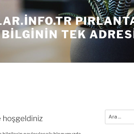
AR.INFO.TR PIRLANT
BILGININ TEK ADRES
Ara:
ye hoşgeldiniz