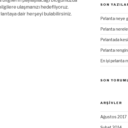
a bilgilerin paylaşılacağı blogumuzda
SON YAZILA
bilgilere ulaşmanızı hedefliyoruz.
antaya dair herşeyi bulabilirsiniz.
Pırlanta neye g
Pırlanta nereler
Pırlantada kes
Pırlanta rengi
En iyi pırlanta 
SON YORUM
ARŞIVLER
Ağustos 2017
Şubat 2014