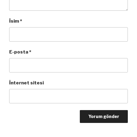
İsim
*
E-posta
*
İnternet sitesi