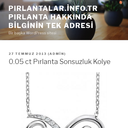
İçeriğe
PIRLANTALAR.INFO.TR
geç
PIRLANTA HAKKINDA
BILGININ TEK ADRESI
Bir başka WordPress sitesi
YAYIM
27 TEMMUZ 2013
(
ADMIN
)
TARIHI
0.05 ct Pırlanta Sonsuzluk Kolye