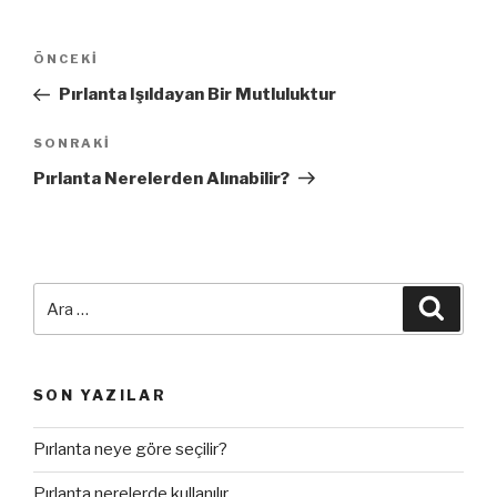
Yazı
Önceki
ÖNCEKI
dolaşımı
Yazı
Pırlanta Işıldayan Bir Mutluluktur
Sonraki
SONRAKI
Yazı
Pırlanta Nerelerden Alınabilir?
Ara:
Ara
SON YAZILAR
Pırlanta neye göre seçilir?
Pırlanta nerelerde kullanılır