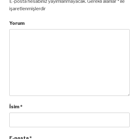
E-posta hesabınız yayımlanmayacak.
Gerekli alanlar
*
ile
işaretlenmişlerdir
Yorum
İsim
*
E-posta
*