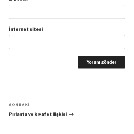
İnternet sitesi
Yazı
dolaşımı
Sonraki
SONRAKI
Yazı
Pırlanta ve kıyafet ilişkisi