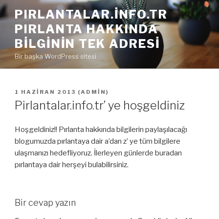
İçeriğe
PIRLANTALAR.INFO.TR
geç
PIRLANTA HAKKINDA
BILGININ TEK ADRESI
Bir başka WordPress sitesi
YAYIM
1 HAZIRAN 2013
(
ADMIN
)
TARIHI
Pirlantalar.info.tr’ ye hoşgeldiniz
Hoşgeldiniz!! Pırlanta hakkında bilgilerin paylaşılacağı
blogumuzda pırlantaya dair a’dan z’ ye tüm bilgilere
ulaşmanızı hedefliyoruz. İlerleyen günlerde buradan
pırlantaya dair herşeyi bulabilirsiniz.
Bir cevap yazın