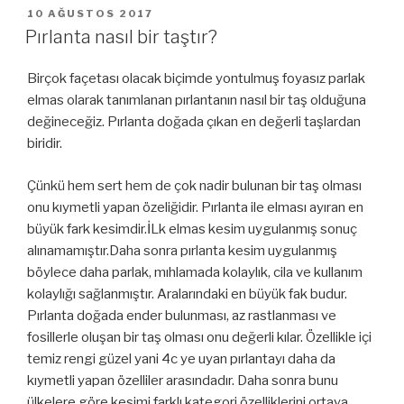
YAYIM
10 AĞUSTOS 2017
TARIHI
Pırlanta nasıl bir taştır?
Birçok façetası olacak biçimde yontulmuş foyasız parlak
elmas olarak tanımlanan pırlantanın nasıl bir taş olduğuna
değineceğiz. Pırlanta doğada çıkan en değerli taşlardan
biridir.
Çünkü hem sert hem de çok nadir bulunan bir taş olması
onu kıymetli yapan özeliğidir. Pırlanta ile elması ayıran en
büyük fark kesimdir.İLk elmas kesim uygulanmış sonuç
alınamamıştır.Daha sonra pırlanta kesim uygulanmış
böylece daha parlak, mıhlamada kolaylık, cila ve kullanım
kolaylığı sağlanmıştır. Aralarındaki en büyük fak budur.
Pırlanta doğada ender bulunması, az rastlanması ve
fosillerle oluşan bir taş olması onu değerli kılar. Özellikle içi
temiz rengi güzel yani 4c ye uyan pırlantayı daha da
kıymetli yapan özelliler arasındadır. Daha sonra bunu
ülkelere göre kesimi farklı kategori özelliklerini ortaya