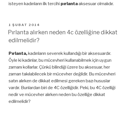
isteyen kadınların ilk tercihi
pırlanta
aksesuar olmalıdır.
YAYIM
1 ŞUBAT 2014
TARIHI
Pırlanta alırken neden 4c özelliğine dikkat
edilmelidir?
Pırlanta,
kadınların severek kullandığı bir aksesuardır.
Öyle ki kadınlar, bu mücevheri kullanabilmek için uygun
zamanı kollarlar. Çünkü bilindiği üzere bu aksesuar, her
zaman takılabilecek bir mücevher değildir. Bu mücevheri
satın alırken de dikkat edilmesi gereken bazı hususlar
vardır. Bunlardan biri de 4C özelliğidir. Peki, bu 4C özelliği
nedir ve mücevher alırken neden bu özelliğe dikkat
edilmelidir?
4C özelliği adını; kesim (cut), berraklık (clarity), karat ağırlığı