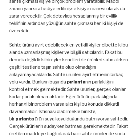
sahte çıkması kişiye birçok problem yaratabilir. Maddi
zararın yanı sıra hediye edilmişse kişiye manevi olarak da
zarar verecektir. Çok detaylıca hesaplanmış bir evlilik
teklifinin ardından yüzüğün sahte çıkması her iki kişiyi de
üzecektir.
Sahte ürünü ayırt edebilecek en yetkili kişiler elbette ki bu
alanda uzmanlaşmış kişiler ve bilgili satıcılardır. Fakat bu
demek değildir ki bireyler kendileri de ürünleri satın alırken
çeşitli testlerle taşın sahte olup olmadığını
anlayamayacaklardır. Sahte ürünleri ayırt etmenin birkaç
yolu vardır. Bunların başında
pırlanta
nın parlaklığını
kontrol etmek gelmektedir. Sahte ürünler, gerçek olanlar
kadar parlak olmamaktadır. Eğer ürünün parlaklığında
herhangi bir problem varsa alıcı kişi bu konuda dikkatli
davranmalıdır. İstisnası olabilmekle birlikte,
bir
pırlanta
ürün suya koyulduğunda batmıyorsa sahtedir.
Gerçek ürünlerin sudayken batması gerekmektedir. Fakat
üretilen maddeye bağlı olarak bazı sahte ürünler de suda