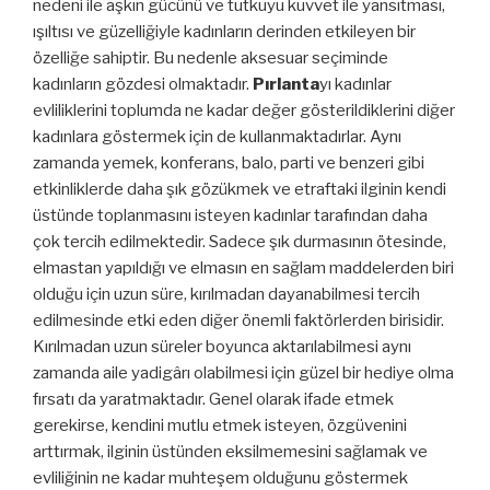
nedeni ile aşkın gücünü ve tutkuyu kuvvet ile yansıtması,
ışıltısı ve güzelliğiyle kadınların derinden etkileyen bir
özelliğe sahiptir. Bu nedenle aksesuar seçiminde
kadınların gözdesi olmaktadır.
Pırlanta
yı kadınlar
evliliklerini toplumda ne kadar değer gösterildiklerini diğer
kadınlara göstermek için de kullanmaktadırlar. Aynı
zamanda yemek, konferans, balo, parti ve benzeri gibi
etkinliklerde daha şık gözükmek ve etraftaki ilginin kendi
üstünde toplanmasını isteyen kadınlar tarafından daha
çok tercih edilmektedir. Sadece şık durmasının ötesinde,
elmastan yapıldığı ve elmasın en sağlam maddelerden biri
olduğu için uzun süre, kırılmadan dayanabilmesi tercih
edilmesinde etki eden diğer önemli faktörlerden birisidir.
Kırılmadan uzun süreler boyunca aktarılabilmesi aynı
zamanda aile yadigârı olabilmesi için güzel bir hediye olma
fırsatı da yaratmaktadır. Genel olarak ifade etmek
gerekirse, kendini mutlu etmek isteyen, özgüvenini
arttırmak, ilginin üstünden eksilmemesini sağlamak ve
evliliğinin ne kadar muhteşem olduğunu göstermek