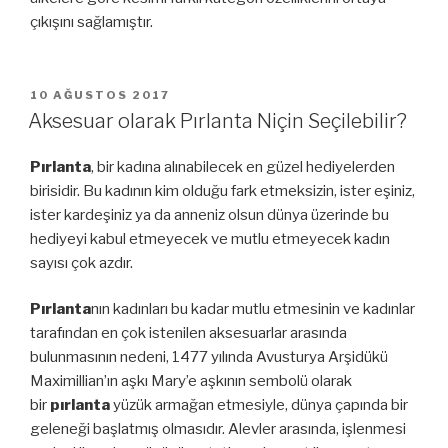
çıkışını sağlamıştır.
YAYIM
10 AĞUSTOS 2017
TARIHI
Aksesuar olarak Pırlanta Niçin Seçilebilir?
Pırlanta
, bir kadına alınabilecek en güzel hediyelerden
birisidir. Bu kadının kim olduğu fark etmeksizin, ister eşiniz,
ister kardeşiniz ya da anneniz olsun dünya üzerinde bu
hediyeyi kabul etmeyecek ve mutlu etmeyecek kadın
sayısı çok azdır.
Pırlanta
nın kadınları bu kadar mutlu etmesinin ve kadınlar
tarafından en çok istenilen aksesuarlar arasında
bulunmasının nedeni, 1477 yılında Avusturya Arşidükü
Maximillian’ın aşkı Mary’e aşkının sembolü olarak
bir
pırlanta
yüzük armağan etmesiyle, dünya çapında bir
geleneği başlatmış olmasıdır. Alevler arasında, işlenmesi