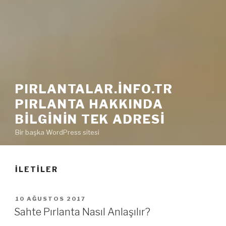
PIRLANTALAR.INFO.TR
PIRLANTA HAKKINDA
BILGININ TEK ADRESI
Bir başka WordPress sitesi
İLETILER
YAYIM
10 AĞUSTOS 2017
TARIHI
Sahte Pırlanta Nasıl Anlaşılır?