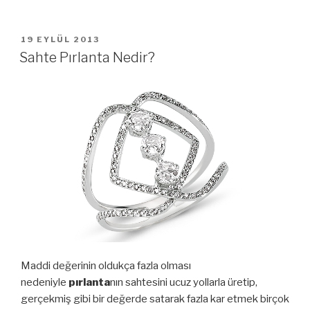
YAYIM
19 EYLÜL 2013
TARIHI
Sahte Pırlanta Nedir?
Maddi değerinin oldukça fazla olması
nedeniyle
pırlanta
nın sahtesini ucuz yollarla üretip,
gerçekmiş gibi bir değerde satarak fazla kar etmek birçok