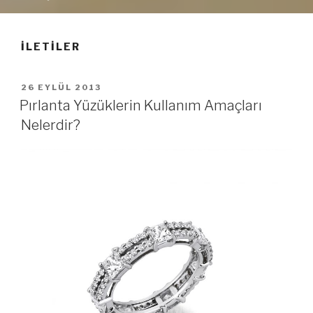
İLETILER
YAYIM
26 EYLÜL 2013
TARIHI
Pırlanta Yüzüklerin Kullanım Amaçları
Nelerdir?