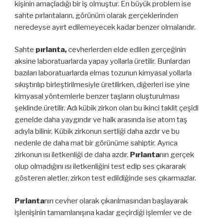
kişinin amaçladığı bir iş olmuştur. En büyük problem ise
sahte pırlantaların, görünüm olarak gerçeklerinden
neredeyse ayırt edilemeyecek kadar benzer olmalarıdır.
Sahte
pırlanta,
cevherlerden elde edilen gerçeğinin
aksine laboratuarlarda yapay yollarla üretilir. Bunlardan
bazıları laboratuarlarda elmas tozunun kimyasal yollarla
sıkıştırılıp birleştirilmesiyle üretilirken, diğerleri ise yine
kimyasal yöntemlerle benzer taşların oluşturulması
şeklinde üretilir. Adı kübik zirkon olan bu ikinci taklit çeşidi
genelde daha yaygındır ve halk arasında ise atom taş
adıyla bilinir. Kübik zirkonun sertliği daha azdır ve bu
nedenle de daha mat bir görünüme sahiptir. Ayrıca
zirkonun ısı iletkenliği de daha azdır.
Pırlanta
nın gerçek
olup olmadığını ısı iletkenliğini test edip ses çıkararak
gösteren aletler, zirkon test edildiğinde ses çıkarmazlar.
Pırlanta
nın cevher olarak çıkarılmasından başlayarak
işlenişinin tamamlanışına kadar geçirdiği işlemler ve de