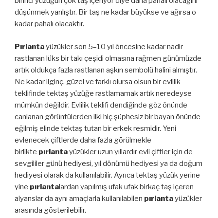
birinci yüzüğün çok taş içeriyor diye daha pahalı olacağını
düşünmek yanlıştır. Bir taş ne kadar büyükse ve ağırsa o
kadar pahalı olacaktır.
Pırlanta
yüzükler son 5–10 yıl öncesine kadar nadir
rastlanan lüks bir takı çeşidi olmasına rağmen günümüzde
artık oldukça fazla rastlanan aşkın sembolü halini almıştır.
Ne kadar ilginç, güzel ve farklı olursa olsun bir evlilik
teklifinde tektaş yüzüğe rastlamamak artık neredeyse
mümkün değildir. Evlilik teklifi dendiğinde göz önünde
canlanan görüntülerden ilki hiç şüphesiz bir bayan önünde
eğilmiş elinde tektaş tutan bir erkek resmidir. Yeni
evlenecek çiftlerde daha fazla görülmekle
birlikte
pırlanta
yüzükler uzun yıllardır evli çiftler için de
sevgililer günü hediyesi, yıl dönümü hediyesi ya da doğum
hediyesi olarak da kullanılabilir. Ayrıca tektaş yüzük yerine
yine
pırlanta
lardan yapılmış ufak ufak birkaç taş içeren
alyanslar da aynı amaçlarla kullanılabilen
pırlanta
yüzükler
arasında gösterilebilir.